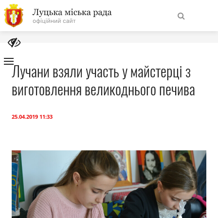
На
Знайти
головну
Лучани взяли участь у майстерці з
виготовлення великоднього печива
Навігація
Про місто
сайту
Міська влада
25.04.2019 11:33
Міська рада
Бюджет
Публічна інформація