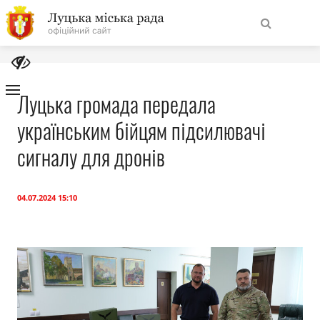
На
Знайти
головну
Луцька громада передала
українським бійцям підсилювачі
Навігація
Про місто
сайту
сигналу для дронів
Міська влада
04.07.2024 15:10
Міська рада
Бюджет
Публічна інформація