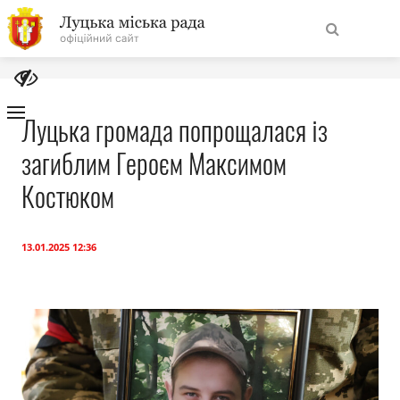
На
Знайти
головну
Луцька громада попрощалася із
загиблим Героєм Максимом
Навігація
Про місто
сайту
Костюком
Міська влада
13.01.2025 12:36
Міська рада
Бюджет
Публічна інформація