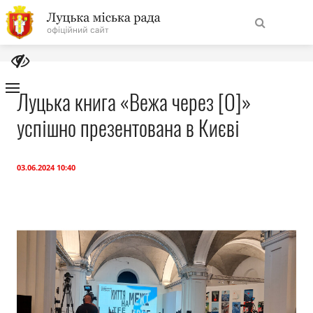
На
Знайти
головну
Луцька книга «Вежа через [О]»
успішно презентована в Києві
Навігація
Про місто
сайту
Міська влада
03.06.2024 10:40
Міська рада
Бюджет
Публічна інформація