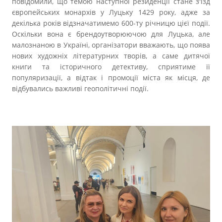
повідомили, що темою наступної резиденції стане з'їзд
європейських монархів у Луцьку 1429 року, адже за
декілька років відзначатимемо 600-ту річницю цієї події.
Оскільки вона є брендоутворюючою для Луцька, але
малознаною в Україні, організатори вважають, що поява
нових художніх літературних творів, а саме дитячої
книги та історичного детективу, сприятиме її
популяризації, а відтак і промоції міста як місця, де
відбувались важливі геополітичні події.