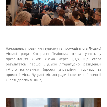
Прозорість влади
Документи
Начальник управління туризму та промоції міста Луцької
міської ради Катерина Теліпська взяла участь у
презентаціях книги «Вежа через [О]», що стала
результатом першої Луцької літературної резиденції
«Місто натхнення» (проєкт управління туризму та
промоції міста Луцької міської ради і креативної агенції
«Баляндраси» м. Київ).