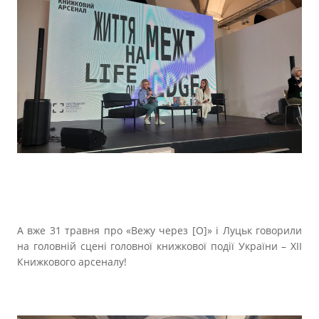
А вже 31 травня про «Вежу через [О]» і Луцьк говорили
на головній сцені головної книжкової події України – ХІІ
Книжкового арсеналу!