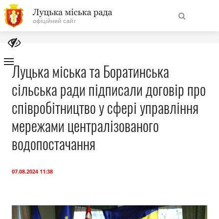
На
Знайти
головну
Луцька міська та Боратинська
сільська ради підписали договір про
Навігація
Про місто
сайту
співробітництво у сфері управління
Міська влада
мережами централізованого
водопостачання
Міська рада
Бюджет
07.08.2024 11:38
Публічна інформація