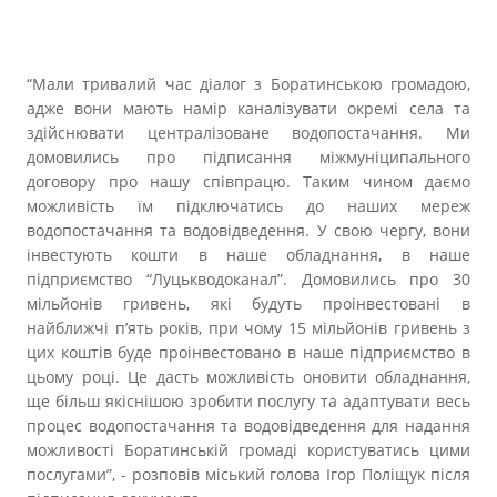
“Мали тривалий час діалог з Боратинською громадою,
адже вони мають намір каналізувати окремі села та
здійснювати централізоване водопостачання. Ми
домовились про підписання міжмуніципального
договору про нашу співпрацю. Таким чином даємо
можливість їм підключатись до наших мереж
водопостачання та водовідведення. У свою чергу, вони
інвестують кошти в наше обладнання, в наше
підприємство “Луцькводоканал”. Домовились про 30
мільйонів гривень, які будуть проінвестовані в
найближчі п’ять років, при чому 15 мільйонів гривень з
цих коштів буде проінвестовано в наше підприємство в
цьому році. Це дасть можливість оновити обладнання,
ще більш якіснішою зробити послугу та адаптувати весь
процес водопостачання та водовідведення для надання
можливості Боратинській громаді користуватись цими
послугами”, - розповів міський голова Ігор Поліщук після