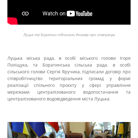
Луцьк та Боратин підписали договір про співпрацю
Луцька міська рада, в особі міського голови Ігоря
Поліщука, та Боратинська сільська рада, в особі
сільського голови Сергія Яручика, підписали договір про
співробітництво територіальних громад у формі
реалізації спільного проєкту у сфері управління
мережами централізованого водопостачання та
централізованого водовідведення міста Луцька.