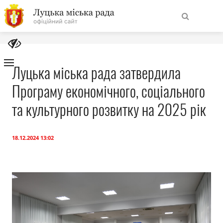
На
Знайти
головну
Луцька міська рада затвердила
Програму економічного, соціального
Навігація
Про місто
сайту
та культурного розвитку на 2025 рік
Міська влада
18.12.2024 13:02
Міська рада
Бюджет
Публічна інформація