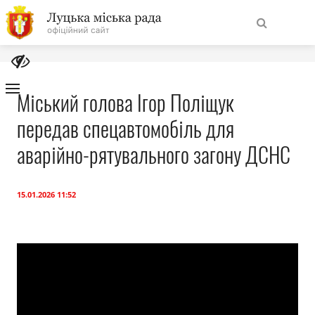
На
Знайти
головну
Міський голова Ігор Поліщук
передав спецавтомобіль для
Навігація
Про місто
сайту
аварійно-рятувального загону ДСНС
Міська влада
15.01.2026 11:52
Міська рада
Бюджет
Публічна інформація