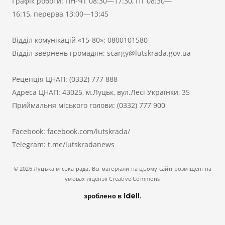
Графік роботи: ПН-ЧТ 08:30—17:30, ПТ 08:30—
16:15, перерва 13:00—13:45
Відділ комунікацій «15-80»:
0800101580
Відділ звернень громадян:
scargy@lutskrada.gov.ua
Рецепція ЦНАП:
(0332) 777 888
Адреса ЦНАП: 43025, м.Луцьк, вул.Лесі Українки, 35
Приймальня міського голови:
(0332) 777 900
Facebook:
facebook.com/lutskrada/
Telegram:
t.me/lutskradanews
© 2026 Луцька міська рада. Всі матеріали на цьому сайті розміщені на
умовах ліцензії Creative Commons
зроблено в