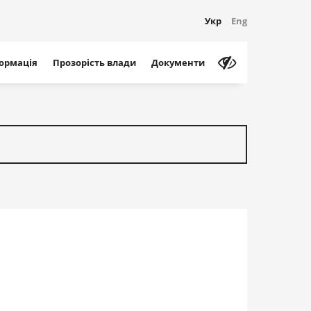
Укр
Eng
формація
Прозорість влади
Документи