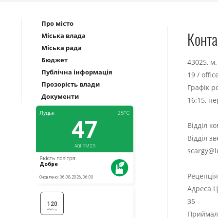
Про місто
Конта
Міська влада
Міська рада
Бюджет
43025, м
Публічна інформація
19
/
offi
Прозорість влади
Графік р
Документи
16:15, п
Відділ к
Відділ з
scargy@l
Рецепці
Адреса Ц
35
Приймаль