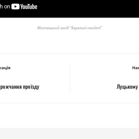
Мистецький захід "Берегині пам’яті"
кація
Нас
орожчання проїзду
Луцькому 