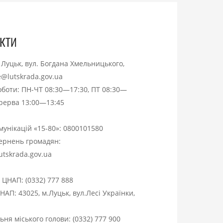
кти
. Луцьк, вул. Богдана Хмельницького,
ce@lutskrada.gov.ua
оботи: ПН-ЧТ 08:30—17:30, ПТ 08:30—
ерерва 13:00—13:45
омунікацій «15-80»:
0800101580
вернень громадян:
utskrada.gov.ua
я ЦНАП:
(0332) 777 888
НАП: 43025, м.Луцьк, вул.Лесі Українки,
ня міського голови:
(0332) 777 900