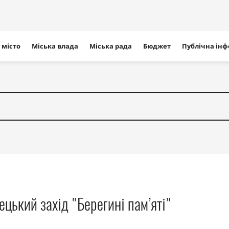
ігація
 місто
Міська влада
Міська рада
Бюджет
Публічна ін
айту
цький захід "Берегині пам’яті"