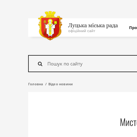
Нав
Про
с
На
головну
Знайти
Головна
Відео новини
Мисте