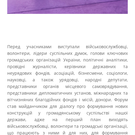
Перед учасниками виступали військовослужбовці,
волонтери, лідери суспільних думок, голови ключових
громадських організацій України, політичні аналітики,
провідні журналісти, керівники державних та
неурядових фондів, асоціацій, бізнесмени, соціологи,
науковці, а також урядовці, народні депутати,
представники органів місцевого самоврядування,
представники дипломатичних установ, міжнародних та
вітчизняних благодійних фондів і місій, донори. Форум
став майданчиком для діалогу про формування нових
конструкцій у громадянському суспільстві нашої
держави, адже на перший план виходять
військовослужбовці, волонтери та громадські організації,
що працюють з ними й для них, для формування