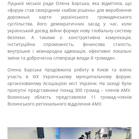
Луцької міської ради Олена Барська, яка відмітила, що
«форум став своєрідним «хабом рішень» для вироблення
дорожньої карти українського громадянського
суспільства, його демократичних засад у час, коли
український досвід війни формує нову глобальну систему
безпеки. А такими є: конструктивна комунікація,
інституційна спроможність, фінансова сталість,
внутрішня і міжнародна адвокація, ефективні локальні
зміни та доброчесна співпраця влади й громади».
Олена Барська продовжила роботу в Києві та взяла
участь в XIX Українському муніципальному форумі,
організованому Асоціацією міст України. На заході були
присутні представники понад 300 громад – членів АМУ.
Волинську область представляли 11 громад-членів
Волинського регіонального відділення АМУ.