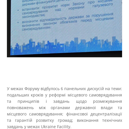
У межах Форуму відбулось 6 панельних дискусій на теми:
подальших кроків у реформі місцевого самоврядування
та принципів і завдань щодо розмежування
повноважень між органами державної влади та
місцевого самоврядування; фінансової децентралізації
та гарантій розвитку громад; виконання технічних
завдань у межах Ukraine Facility.