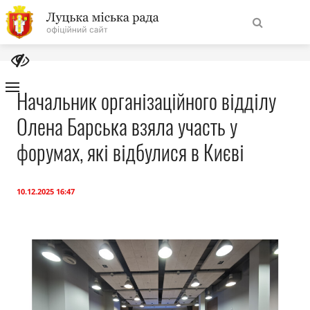
На
Знайти
головну
Начальник організаційного відділу
Олена Барська взяла участь у
Навігація
Про місто
сайту
форумах, які відбулися в Києві
Міська влада
10.12.2025 16:47
Міська рада
Бюджет
Публічна інформація