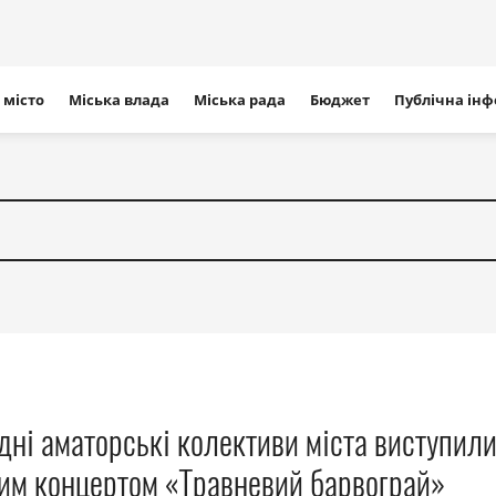
ігація
 місто
Міська влада
Міська рада
Бюджет
Публічна ін
айту
дні аматорські колективи міста виступили
ним концертом «Травневий барвограй»