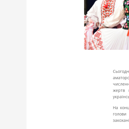
Сьогодн
аматорс
численн
жертв 
українс
На конц
голови 
закохан