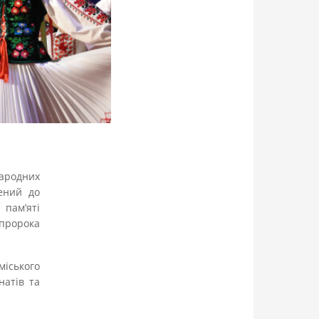
народних
ений до
 пам’яті
пророка
міського
натів та