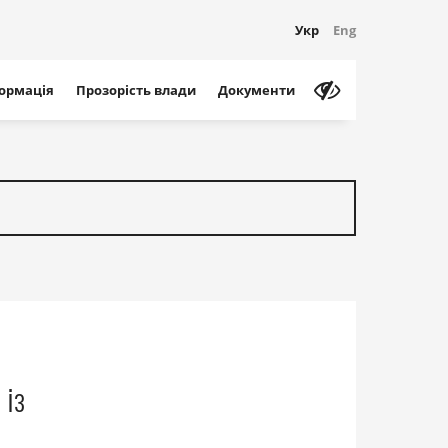
Укр
Eng
формація
Прозорість влади
Документи
 із