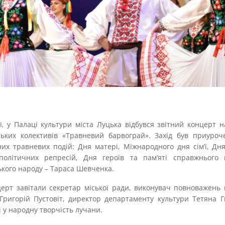
і, у Палаці культури міста Луцька відбувся звітний концерт 
ьких колективів «Травневий барвограй». Захід був приуроч
их травневих подій: Дня матері, Міжнародного дня сім’ї, Дня
політичних репресій, Дня героїв та пам’яті справжнього 
ького народу – Тараса Шевченка.
ерт завітали секретар міської ради, виконувач повноважень 
Григорій Пустовіт, директор департаменту культури Тетяна Г
і у народну творчість лучани.