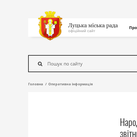
Нав
Про
с
На
головну
Знайти
Головна
Оперативна інформація
Наро
звіт