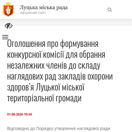
На
Знайти
головну
Оголошення про формування
конкурсної комісії для обрання
Навігація
Про місто
сайту
незалежних членів до складу
Міська влада
наглядових рад закладів охорони
здоров’я Луцької міської
Міська рада
територіальної громади
Бюджет
01.06.2026 10:34
Публічна інформація
Відповідно до Порядку утворення наглядової ради