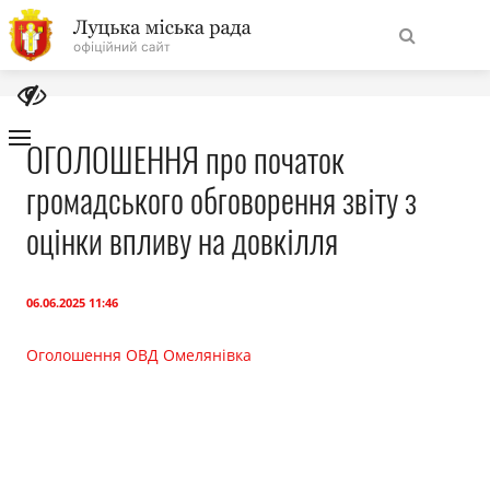
На
Знайти
головну
ОГОЛОШЕННЯ про початок
громадського обговорення звіту з
Навігація
Про місто
сайту
оцінки впливу на довкілля
Міська влада
06.06.2025 11:46
Міська рада
Оголошення ОВД Омелянівка
Бюджет
Публічна інформація