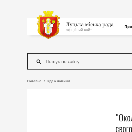
Нав
Про
с
На
головну
Знайти
Головна
Відео новини
"Око
свого