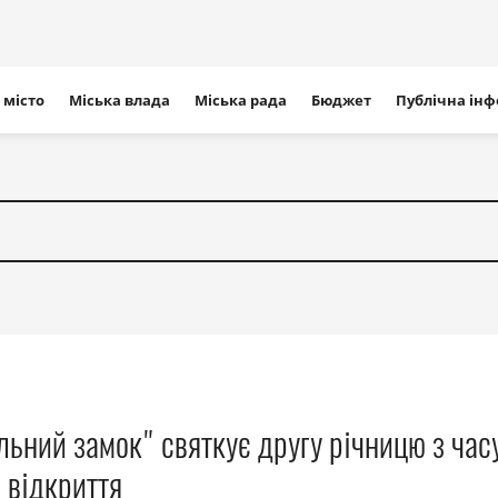
ігація
 місто
Міська влада
Міська рада
Бюджет
Публічна ін
айту
льний замок" святкує другу річницю з час
 відкриття