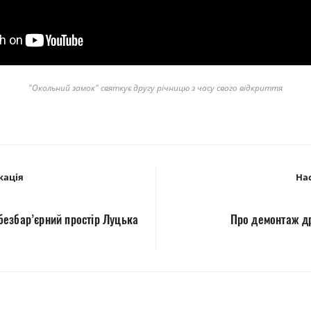
"Окольний замок" святкує другу річницю з часу свого відкриття
кація
Нас
езбар’єрний простір Луцька
Про демонтаж др