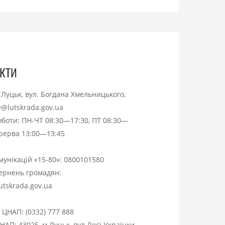
кти
. Луцьк, вул. Богдана Хмельницького,
ce@lutskrada.gov.ua
оботи: ПН-ЧТ 08:30—17:30, ПТ 08:30—
ерерва 13:00—13:45
омунікацій «15-80»:
0800101580
вернень громадян:
utskrada.gov.ua
я ЦНАП:
(0332) 777 888
НАП: 43025, м.Луцьк, вул.Лесі Українки,