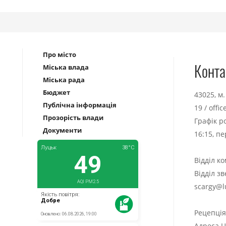
Про місто
Конта
Міська влада
Міська рада
Бюджет
43025, м
Публічна інформація
19
/
offi
Прозорість влади
Графік р
Документи
16:15, п
Відділ к
Відділ з
scargy@l
Рецепці
Адреса Ц