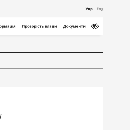
Укр
Eng
формація
Прозорість влади
Документи
у