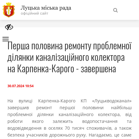
На
Знайти
головну
Перша половина ремонту проблемної
ділянки каналізаційного колектора
Навігація
Про місто
сайту
на Карпенка-Карого - завершена
Міська влада
30.07.2024 10:54
Міська рада
На вулиці Карпенка-Карого КП «Луцькводоканал»
завершив ремонт першої половини найбільш
Бюджет
проблемної ділянки каналізаційного колектора, від
роботи якого залежить водопостачання та
Публічна інформація
водовідведення в оселях 70 тисяч споживачів, а також
безпека учасників дорожнього руху. Нагадаємо, це саме