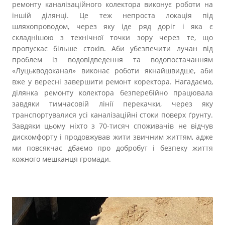
ремонту каналізаційного колектора виконує роботи на
іншій ділянці. Це теж непроста локація під
шляхопроводом, через яку іде ряд доріг і яка є
складнішою з технічної точки зору через те, що
пропускає більше стоків. Аби убезпечити лучан від
проблем із водовідведення та водопостачанням
«Луцькводоканал» виконає роботи якнайшвидше, аби
вже у вересні завершити ремонт коректора. Нагадаємо,
ділянка ремонту колектора безперебійно працювала
завдяки тимчасовій лінії перекачки, через яку
транспортувалися усі каналізаційні стоки поверх ґрунту.
Завдяки цьому ніхто з 70-тисяч споживачів не відчув
дискомфорту і продовжував жити звичним життям, адже
ми повсякчас дбаємо про добробут і безпеку життя
кожного мешканця громади.