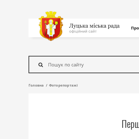
Нав
Про
с
На
головну
Знайти
Головна
Фоторепортажі
Перш