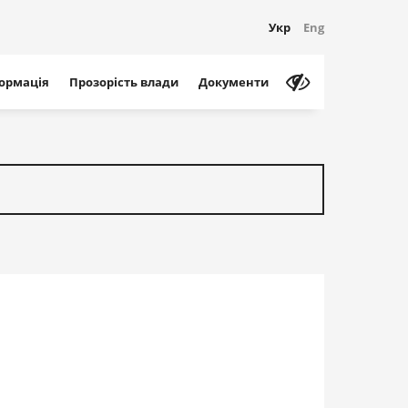
Укр
Eng
формація
Прозорість влади
Документи