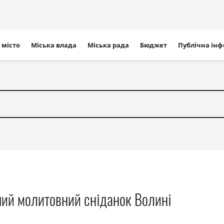
ігація
 місто
Міська влада
Міська рада
Бюджет
Публічна ін
айту
ий молитовний сніданок Волині