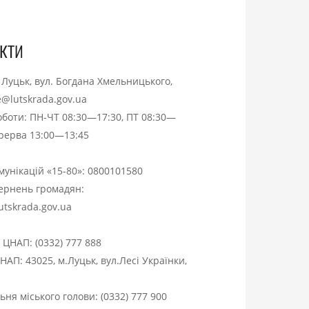
кти
. Луцьк, вул. Богдана Хмельницького,
ce@lutskrada.gov.ua
оботи: ПН-ЧТ 08:30—17:30, ПТ 08:30—
ерерва 13:00—13:45
омунікацій «15-80»:
0800101580
вернень громадян:
utskrada.gov.ua
я ЦНАП:
(0332) 777 888
НАП: 43025, м.Луцьк, вул.Лесі Українки,
ня міського голови:
(0332) 777 900