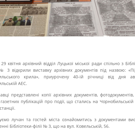
 29 квітня архівний відділ Луцької міської ради спільно з Бібл
№ 3 відкрили виставку архівних документів під назвою: «П
ильського крила», приурочену 40-ій річниці від дня ав
льській АЕС.
авці представлені копії архівних документів, фотодокументів,
 газетних публікацій про події, що стались на Чорнобильській
станції.
ємо лучан та гостей міста ознайомитись з документами вис
ні Бібліотеки-філії № 3, що на вул. Ковельській, 56.