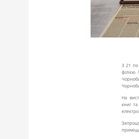
З 21 по
філією 
Чорноб
Чорноби
На вист
книг та
електро
Запрошу
приміщен