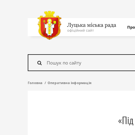
Нав
Про
с
На
головну
Знайти
Головна
Оперативна інформація
«Під