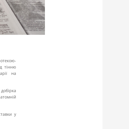
іотекою-
ід тінню
арії на
 добірка
 атомній
тавки у