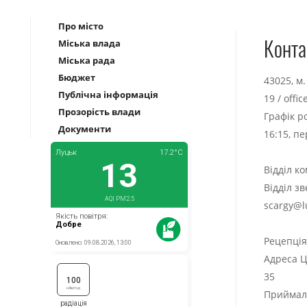
Про місто
Конта
Міська влада
Міська рада
Бюджет
43025, м
Публічна інформація
19
/
offi
Прозорість влади
Графік р
Документи
16:15, п
Відділ к
Відділ з
scargy@l
Рецепці
Адреса Ц
35
Приймаль