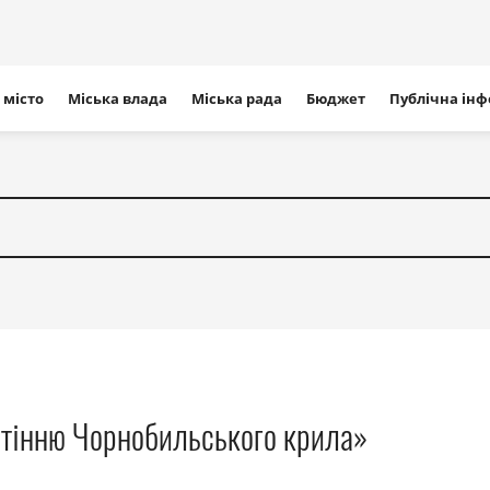
ігація
 місто
Міська влада
Міська рада
Бюджет
Публічна ін
айту
 тінню Чорнобильського крила»