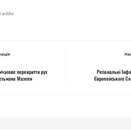
 відділ
кація
Нас
мчасове перекриття рух
Регіональні Інф
Гетьмана Мазепи
Європейського Со