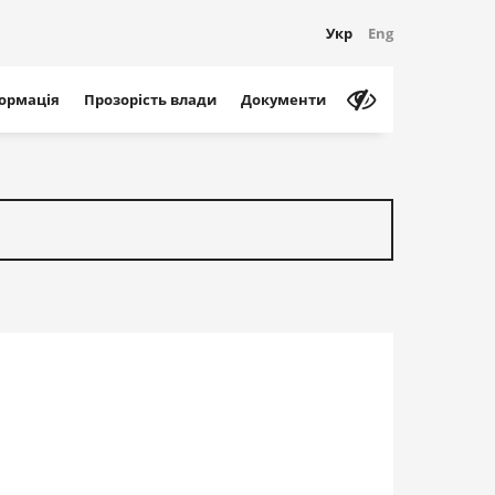
Укр
Eng
формація
Прозорість влади
Документи