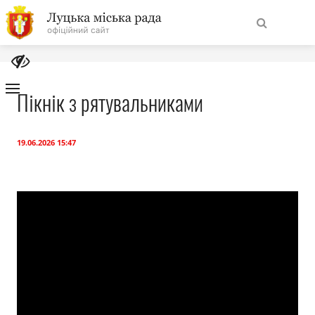
На
Знайти
головну
Пікнік з рятувальниками
Навігація
Про місто
сайту
19.06.2026 15:47
Міська влада
Міська рада
Бюджет
Публічна інформація