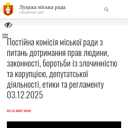
На
Знайти
головну
Постійна комісія міської ради з
питань дотримання прав людини,
Навігація
Про місто
сайту
законності, боротьби із злочинністю
Міська влада
та корупцією, депутатської
діяльності, етики та регламенту
Міська рада
03.12.2025
Бюджет
03.12.2025 10:03
Публічна інформація