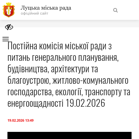
На
Знайти
головну
Постійна комісія міської ради з
питань генерального планування,
Навігація
Про місто
сайту
будівництва, архітектури та
Міська влада
благоустрою, житлово-комунального
господарства, екології, транспорту та
Міська рада
енергоощадності 19.02.2026
Бюджет
19.02.2026 13:49
Публічна інформація