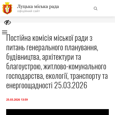
На
Знайти
головну
Постійна комісія міської ради з
питань генерального планування,
Навігація
Про місто
сайту
будівництва, архітектури та
Міська влада
благоустрою, житлово-комунального
господарства, екології, транспорту та
Міська рада
енергоощадності 25.03.2026
Бюджет
25.03.2026 13:59
Публічна інформація