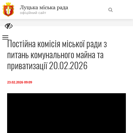
На
Знайти
головну
Постійна комісія міської ради з
питань комунального майна та
Навігація
Про місто
сайту
приватизації 20.02.2026
Міська влада
23.02.2026 09:09
Міська рада
Бюджет
Публічна інформація