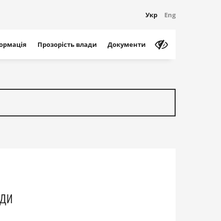
Укр
Eng
формація
Прозорість влади
Документи
ади