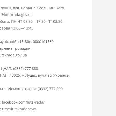
. Луцьк, вул. Богдана Хмельницького,
ce@lutskrada.gov.ua
оботи: ПН-ЧТ 08:30—17:30, ПТ 08:30—
ерерва 13:00—13:45
омунікацій «15-80»:
0800101580
вернень громадян:
utskrada.gov.ua
я ЦНАП:
(0332) 777 888
НАП: 43025, м.Луцьк, вул.Лесі Українки,
ня міського голови:
(0332) 777 900
:
facebook.com/lutskrada/
m:
t.me/lutskradanews