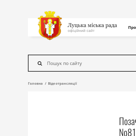
Нав
Про
с
На
головну
Знайти
Головна
Відеотрансляції
Позач
№81 