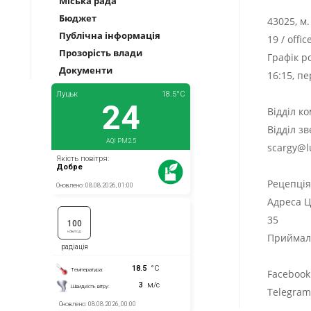
Міська рада
Бюджет
43025, м
Публічна інформація
19
/
offi
Прозорість влади
Графік р
Документи
16:15, п
Відділ к
Відділ з
scargy@l
Рецепці
Адреса Ц
35
Приймаль
Facebook
Telegra