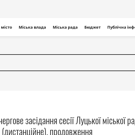
ігація
 місто
Міська влада
Міська рада
Бюджет
Публічна ін
айту
ергове засідання сесії Луцької міської р
(дистанційне), продовження