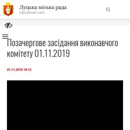
На
Знайти
головну
Позачергове засідання виконавчого
комітету 01.11.2019
Навігація
Про місто
сайту
Міська влада
01.11.2019 18:12
Міська рада
Бюджет
Публічна інформація