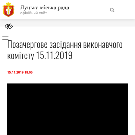
На
Знайти
головну
Позачергове засідання виконавчого
комітету 15.11.2019
Навігація
Про місто
сайту
Міська влада
15.11.2019 18:05
Міська рада
Бюджет
Публічна інформація