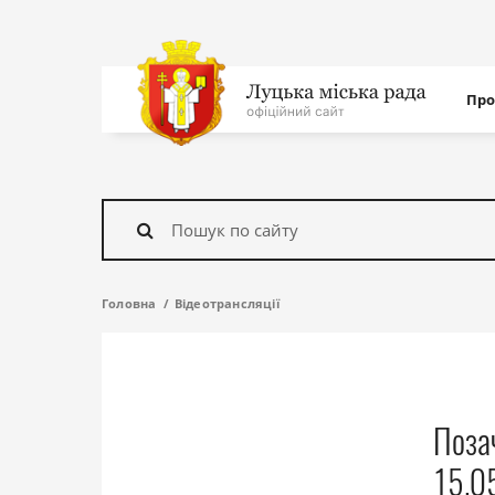
Нав
Про
с
На
головну
Знайти
Головна
Відеотрансляції
Поза
15.0