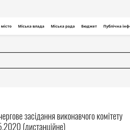
ігація
 місто
Міська влада
Міська рада
Бюджет
Публічна ін
айту
чергове засідання виконавчого комітету
5.2020 (дистанційне)