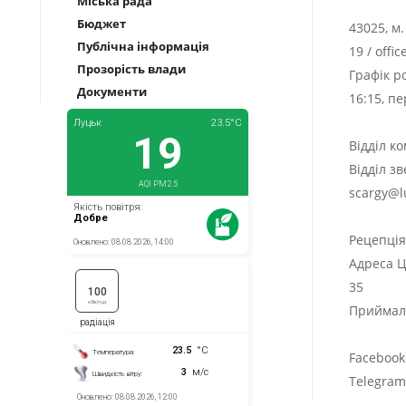
Міська рада
Бюджет
43025, м
Публічна інформація
19
/
offi
Прозорість влади
Графік р
Документи
16:15, п
Відділ к
Відділ з
scargy@l
Рецепці
Адреса Ц
35
Приймаль
Facebook
Telegra