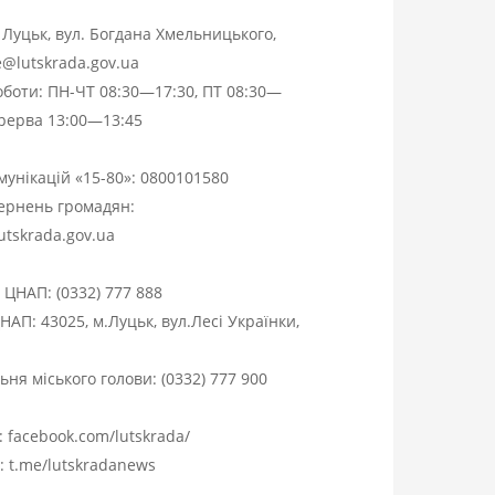
. Луцьк, вул. Богдана Хмельницького,
ce@lutskrada.gov.ua
оботи: ПН-ЧТ 08:30—17:30, ПТ 08:30—
ерерва 13:00—13:45
омунікацій «15-80»:
0800101580
вернень громадян:
utskrada.gov.ua
я ЦНАП:
(0332) 777 888
НАП: 43025, м.Луцьк, вул.Лесі Українки,
ня міського голови:
(0332) 777 900
:
facebook.com/lutskrada/
m:
t.me/lutskradanews