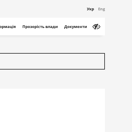
Укр
Eng
формація
Прозорість влади
Документи