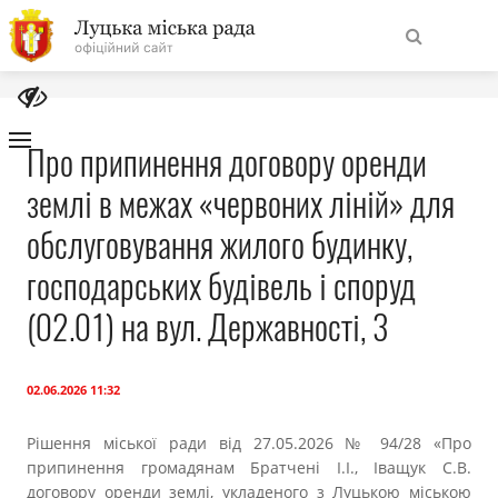
На
Знайти
головну
Про припинення договору оренди
землі в межах «червоних ліній» для
Навігація
Про місто
сайту
обслуговування жилого будинку,
Міська влада
господарських будівель і споруд
(02.01) на вул. Державності, 3
Міська рада
Бюджет
02.06.2026 11:32
Рішення міської ради від 27.05.2026 № 94/28 «Про
Публічна інформація
припинення громадянам Братчені І.І., Іващук С.В.
договору оренди землі, укладеного з Луцькою міською