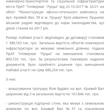
інженерно-транспортної та соціальної інфраструктури
міста ПрАТ “Універмаг “Луцьк” від 25.10.2017 № 32/21 на
об’єкт “Реконструкція офісно-готельного комплексу на
вул. Кривий Вал, 39 в м. Луцьку” було ухвалено Луцькою
міською радою відповідно до норм законодавства, що
діяли станом на 2017 рік.
Розмір пайової участі (відповідно до договору) становив
1 388,163 тис. грн. Загальна вартість об’єктів інженерної
інфраструктури за межами земельної ділянки, подана
ПрАТ “Універмаг “Луцьк” на зменшення, становила
800,720 тис. грн. За результатами перевірки наданих
документів, було прийнято рішення про зменшення
пайової участі на суму 686,254 тис. грн.
З них:
- влаштування тротуару біля будівлі на вул. Кривий Вал
шириною від 3 м загальною вартістю 167,846 тис. грн;
- реконструкція підпірної стіни, яка межує з земельною
ділянкою по вул. Кривий Вал №37 та підсилення