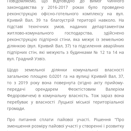
Повідомляємо, що відповідно до вимог чинного
Прозорість влади
законодавства у 2016-2017 роках було проведено
реконструкцію офісно-готельного комплексу на вул.
Документи
Кривий Вал, 39 та благоустрій території навколо. На
підставі технічних умов, наданих департаментом
житлово-комунального господарства, здійснено
реконструкцію підпірної стіни, яка межує із земельною
ділянкою (вул. Кривий Вал, 37) та підсилення аварійних
підпірних стін, які межують з будинками № 12 та 14 на
вул. Градний Узвіз.
Щодо земельної ділянки комунальної власності
загальною площею 0,0201 га на вулиці Кривий Вал, 37,
то з 2019 року вона повернута (згідно акту прийому-
передачі орендарем Феоктістовим Валерієм
Федоровичем) в комунальну власність. Тож зараз вона
перебуває у власності Луцької міської територіальної
громади.
Про питання сплати пайової участі. Рішення “Про
зменшення розміру пайової участі у створенні і розвитку