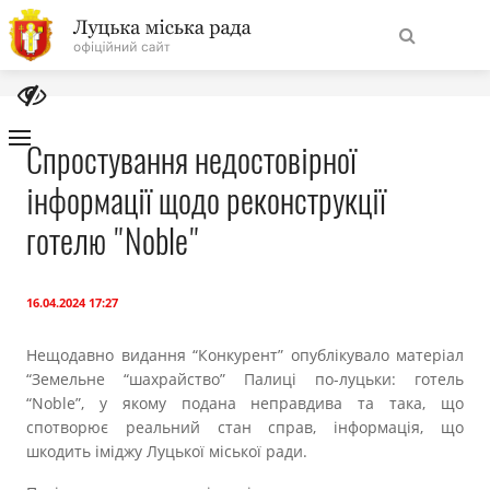
На
Знайти
головну
Спростування недостовірної
інформації щодо реконструкції
Навігація
Про місто
сайту
готелю "Noble"
Міська влада
16.04.2024 17:27
Міська рада
Нещодавно видання “Конкурент” опублікувало матеріал
“Земельне “шахрайство” Палиці по-луцьки: готель
Бюджет
“Noble”, у якому подана неправдива та така, що
спотворює реальний стан справ, інформація, що
Публічна інформація
шкодить іміджу Луцької міської ради.