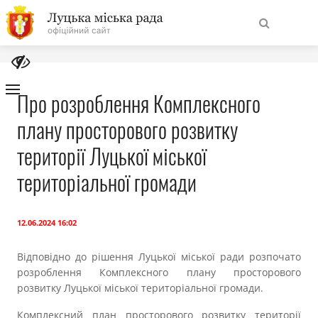
На
Знайти
головну
Про розроблення Комплексного
плану просторового розвитку
Навігація
Про місто
сайту
території Луцької міської
Міська влада
територіальної громади
Міська рада
12.06.2024 16:02
Бюджет
Відповідно до рішення Луцької міської ради розпочато
розроблення Комплексного плану просторового
Публічна інформація
розвитку Луцької міської територіальної громади.
Комплексний план просторового розвитку території