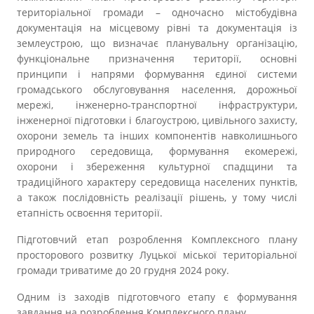
Прозорість влади
територіальної громади – одночасно містобудівна
документація на місцевому рівні та документація із
землеустрою, що визначає планувальну організацію,
Документи
функціональне призначення території, основні
принципи і напрями формування єдиної системи
громадського обслуговування населення, дорожньої
мережі, інженерно-транспортної інфраструктури,
інженерної підготовки і благоустрою, цивільного захисту,
охорони земель та інших компонентів навколишнього
природного середовища, формування екомережі,
охорони і збереження культурної спадщини та
традиційного характеру середовища населених пунктів,
а також послідовність реалізації рішень, у тому числі
етапність освоєння території.
Підготовчий етап розроблення Комплексного плану
просторового розвитку Луцької міської територіальної
громади триватиме до 20 грудня 2024 року.
Одним із заходів підготовчого етапу є формування
завдання на розроблення Комплексного плану.