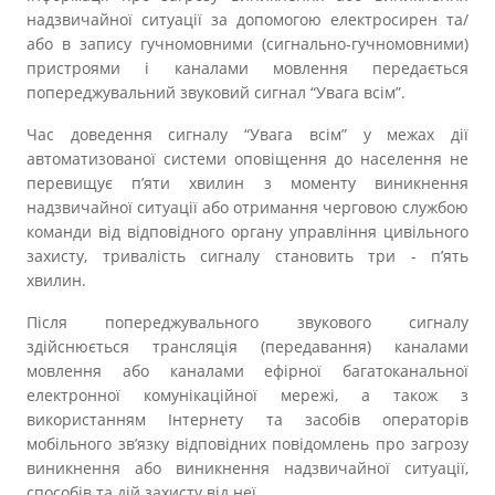
Прозорість влади
надзвичайної ситуації за допомогою електросирен та/
або в запису гучномовними (сигнально-гучномовними)
пристроями і каналами мовлення передається
Документи
попереджувальний звуковий сигнал “Увага всім”.
Час доведення сигналу “Увага всім” у межах дії
автоматизованої системи оповіщення до населення не
перевищує п’яти хвилин з моменту виникнення
надзвичайної ситуації або отримання черговою службою
команди від відповідного органу управління цивільного
захисту, тривалість сигналу становить три - п’ять
хвилин.
Після попереджувального звукового сигналу
здійснюється трансляція (передавання) каналами
мовлення або каналами ефірної багатоканальної
електронної комунікаційної мережі, а також з
використанням Інтернету та засобів операторів
мобільного зв’язку відповідних повідомлень про загрозу
виникнення або виникнення надзвичайної ситуації,
способів та дій захисту від неї.