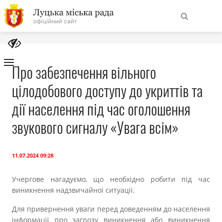
На
Знайти
головну
Про забезпечення вільного
цілодобового доступу до укриттів та
Навігація
Про місто
сайту
дії населення під час оголошення
Міська влада
звукового сигналу «Увага всім»
Міська рада
11.07.2024 09:28
Бюджет
Учергове нагадуємо, що необхідно робити під час
виникнення надзвичайної ситуації.
Публічна інформація
Для привернення уваги перед доведенням до населення
інформації про загрозу виникнення або виникнення