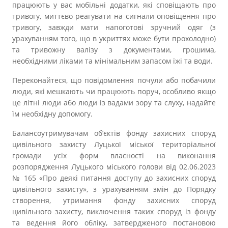
працюють у вас мобільні додатки, які сповіщають про
тривогу, миттєво реагувати на сигнали оповіщення про
тривогу, завжди мати напоготові зручний одяг (з
урахуванням того, що в укриттях може бути прохолодно)
та тривожну валізу з документами, грошима,
необхідними ліками та мінімальним запасом їжі та води.
Переконайтеся, що повідомлення почули або побачили
люди, які мешкають чи працюють поруч, особливо якщо
це літні люди або люди із вадами зору та слуху, надайте
їм необхідну допомогу.
Балансоутримувачам об’єктів фонду захисних споруд
цивільного захисту Луцької міської територіальної
громади усіх форм власності на виконання
розпорядження Луцького міського голови від 02.06.2023
№ 165 «Про деякі питання доступу до захисних споруд
цивільного захисту», з урахуванням змін до Порядку
створення, утримання фонду захисних споруд
цивільного захисту, виключення таких споруд із фонду
та ведення його обліку, затвердженого постановою