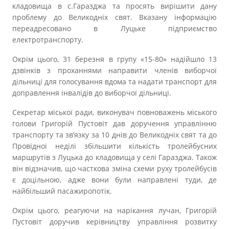
кладовища в с.Гаразджа та просять вирішити дану
проблему до Великодніх свят. Вказану інформацію
переадресовано в Луцьке підприємство
електротранспорту.
Окрім цього, 31 березня в групу «15-80» надійшло 13
дзвінків з проханнями направити членів виборчої
дільниці для голосування вдома та надати транспорт для
доправлення інвалідів до виборчої дільниці.
Секретар міської ради, виконувач повноважень міського
голови Григорій Пустовіт дав доручення управлінню
транспорту та зв’язку за 10 днів до Великодніх свят та до
Провідної неділі збільшити кількість тролейбусних
маршрутів з Луцька до кладовища у селі Гаразджа. Також
він відзначив, що часткова зміна схеми руху тролейбусів
є доцільною, адже вони були направлені туди, де
найбільший пасажиропотік.
Окрім цього, реагуючи на нарікання лучан, Григорій
Пустовіт доручив керівництву управління розвитку