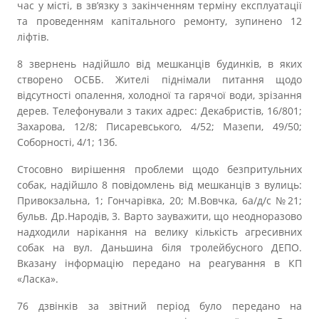
час у місті, в зв’язку з закінченням терміну експлуатації
та проведенням капітального ремонту, зупинено 12
ліфтів.
8 звернень надійшло від мешканців будинків, в яких
створено ОСББ. Жителі піднімали питання щодо
відсутності опалення, холодної та гарячої води, зрізання
дерев. Телефонували з таких адрес: Декабристів, 16/801;
Захарова, 12/8; Писаревського, 4/52; Мазепи, 49/50;
Соборності, 4/1; 13б.
Стосовно вирішення проблеми щодо безпритульних
собак, надійшло 8 повідомлень від мешканців з вулиць:
Привокзальна, 1; Гончарівка, 20; М.Вовчка, 6а/д/с №21;
бульв. Др.Народів, 3. Варто зауважити, що неодноразово
надходили нарікання на велику кількість агресивних
собак на вул. Даньшина біля тролейбусного ДЕПО.
Вказану інформацію передано на реагування в КП
«Ласка».
76 дзвінків за звітний період було передано на