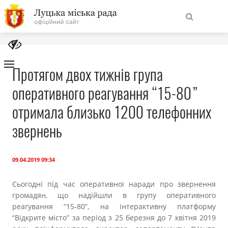
На
Знайти
головну
Протягом двох тижнів група
оперативного реагування “15-80”
Навігація
Про місто
сайту
отримала близько 1200 телефонних
Міська влада
звернень
Міська рада
09.04.2019 09:34
Бюджет
Сьогодні під час оперативної наради про звернення
громадян, що надійшли в групу оперативного
Публічна інформація
реагування “15-80”, на інтерактивну платформу
“Відкрите місто” за період з 25 березня до 7 квітня 2019