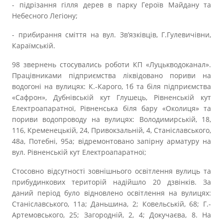
- підрізання гілля дерев в парку Героїв Майдану та
Небесного Легіону;
- прибирання сміття на вул. Зв’язківців, Г.Гулевичівни,
Караїмській.
98 звернень стосувались роботи КП «Луцькводоканал».
Працівниками підприємства ліквідовано пориви на
водогоні на вулицях: К.-Карого, 1б та біля підприємства
«Сафрон», Дубнівській кут Глушець, Рівненській кут
Електроапаратної, Рівненська біля бару «Околиця» та
пориви водопроводу на вулицях: Володимирській, 18,
116, Кременецькій, 24, Привокзальній, 4, Станіславського,
48а, Потебні, 95а; відремонтовано запірну арматуру на
вул. Рівненській кут Електроапаратної;
Стосовно відсутності зовнішнього освітлення вулиць та
прибудинкових територій надійшло 20 дзвінків. За
даний період було відновлено освітлення на вулицях:
Станіславського, 11а; Даньшина, 2; Ковельській, 68; Г.-
Артемовського, 25; Загородній, 2, 4; Докучаєва, 8. На