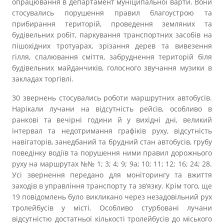
опрацювання в департамент муніципальної варти. Вони
стосувались порушення правил благоустрою та
прибирання територій, проведення земляних та
будівельних робіт, паркування транспортних засобів на
пішохідних тротуарах, зрізання дерев та вивезення
гілля, спалювання сміття, забруднення територій біля
будівельних майданчиків, голосного звучання музики в
закладах торгівлі.
30 звернень стосувались роботи маршрутних автобусів.
Нарікали лучани на відсутність рейсів, особливо в
ранкові та вечірні години й у вихідні дні, великий
інтервал та недотримання графіків руху, відсутність
навігаторів, занедбаний та брудний стан автобусів, грубу
поведінку водіїв та порушення ними правил дорожнього
руху на маршрутах №№ 1; 3; 4; 9; 9а; 10; 11; 12; 16; 24; 28.
Усі звернення передано для моніторингу та вжиття
заходів в управління транспорту та зв’язку. Крім того, ще
19 повідомлень було викликано через незадовільний рух
тролейбусів у місті. Особливо стурбовані лучани
відсутністю достатньої кількості тролейбусів до міського