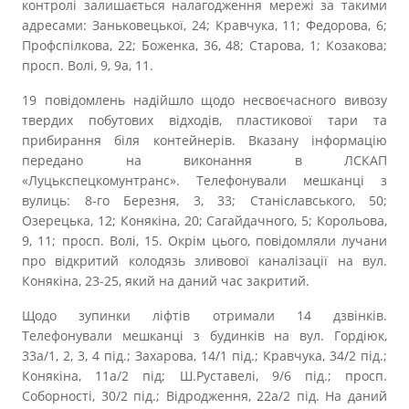
контролі залишається налагодження мережі за такими
адресами: Заньковецької, 24; Кравчука, 11; Федорова, 6;
Профспілкова, 22; Боженка, 36, 48; Старова, 1; Козакова;
просп. Волі, 9, 9а, 11.
19 повідомлень надійшло щодо несвоєчасного вивозу
твердих побутових відходів, пластикової тари та
прибирання біля контейнерів. Вказану інформацію
передано на виконання в ЛСКАП
«Луцькспецкомунтранс». Телефонували мешканці з
вулиць: 8-го Березня, 3, 33; Станіславського, 50;
Озерецька, 12; Конякіна, 20; Сагайдачного, 5; Корольова,
9, 11; просп. Волі, 15. Окрім цього, повідомляли лучани
про відкритий колодязь зливової каналізації на вул.
Конякіна, 23-25, який на даний час закритий.
Щодо зупинки ліфтів отримали 14 дзвінків.
Телефонували мешканці з будинків на вул. Гордіюк,
33а/1, 2, 3, 4 під.; Захарова, 14/1 під.; Кравчука, 34/2 під.;
Конякіна, 11а/2 під; Ш.Руставелі, 9/6 під.; просп.
Соборності, 30/2 під.; Відродження, 22а/2 під. На даний