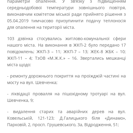
параметри опалення. У зв’язку з підвищенням
середньодобової температури зовнішнього повітря,
виконавчим комітетом міської ради прийнято рішення з
05.04.2019 тимчасово призупинити подачу теплоносія
для опалення на території міста.
103 дзвінка стосувались житлово-комунальної сфери
нашого міста. На виконання в ЖКП-2 було передано 17
повідомлень; ЖКП-3 – 11; ЖКП-7 – 13; ЖЕК-8 ЖБК – 10;
ЖКП-11 – 4; ТзОВ «М.Ж.К.» – 16. Звертались мешканці
міста щодо:
- ремонту дорожнього покриття на проїжджій частині на
мосту на вул. Шевченка;
- ліквідації провалля на пішохідному тротуарі на вул.
Шевченка, 9;
- видалення старих та аварійних дерев на вул.
Ковельській, 121-123; Д.Галицького біля «Динамо»,
Парковій, 2, просп. Грушевського, 3а, Відродження, 51;