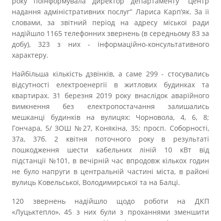
року поінформувала директор департаменту “Центр
Прозорість влади
надання адміністративних послуг” Лариса Карп’як. За її
словами, за звітний період на адресу міської ради
Документи
надійшло 1165 телефонних звернень (в середньому 83 за
добу), 323 з них - інформаційно-консультативного
характеру.
Найбільша кількість дзвінків, а саме 299 - стосувались
відсутності електроенергії в житлових будинках та
квартирах. 31 березня 2019 року внаслідок аварійного
вимкнення без електропостачання залишались
мешканці будинків на вулицях: Чорновола, 4, 6, 8;
Гончара, 5/ ЗОШ №27, Конякіна, 35; просп. Соборності,
37а, 37б. 2 квітня поточного року в результаті
пошкодження шести кабельних ліній 10 кВт від
підстанції №101, в вечірній час впродовж кількох годин
не було напруги в центральній частині міста, в районі
вулиць Ковельської, Володимирської та на Балці.
120 звернень надійшло щодо роботи на ДКП
«Луцьктепло», 45 з них були з проханнями зменшити