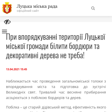
На
Знайти
головну
При впорядкуванні території Луцької
міської громади білити бордюри та
Навігація
Про місто
сайту
декоративні дерева не треба!
Міська влада
13.04.2021 15:45
Міська рада
Наближається час проведення загальноміської толоки з
впорядкування міста та підготовка до зустрічі
Бюджет
Великодніх свят. Тривалий час весняне прибирання
асоціюється з побілкою бордюрів та дерев.
Публічна інформація
Побілка – це старий дідівський метод, ефективність якого