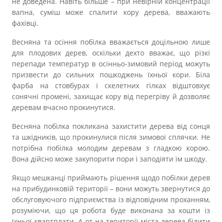
не доведена. Навіть більше – при невірній концентрації
Прозорість влади
вапна, суміш може спалити кору дерева, вважають
фахівці.
Документи
Весняна та осіння побілка вважається доцільною лише
для плодових дерев, оскільки дехто вважає, що різкі
перепади температур в осінньо-зимовий період можуть
призвести до сильних пошкоджень їхньої кори. Біла
фарба на стовбурах і скелетних гілках відштовхує
сонячні промені, захищає кору від перегріву й дозволяє
деревам вчасно прокинутися.
Весняна побілка покликана захистити дерева від сонця
та шкідників, що прокинулися після зимової сплячки. Не
потрібна побілка молодим деревам з гладкою корою.
Вона дійсно може закупорити пори і заподіяти їм шкоду.
Якщо мешканці приймають рішення щодо побілки дерев
на прибудинковій території – вони можуть звернутися до
обслуговуючого підприємства із відповідним проханням,
розуміючи, що ця робота буде виконана за кошти із
їхньої квартплати. А от на території міста дерева білити