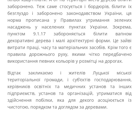
заборонено. Теж саме стосується і бордюрів, білити їх
безглуздо і заборонено законодавством України, ця
норма прописана у Правилах утримання зелених
насаджень у населених пунктах України. Зокрема,
пунктом 9.1.17 забороняється білити вапном
декоративні дерева і малі архітектурні форми. Це зайві
витрати праці, часу та матеріальних засобів. Крім того є
правила дорожнього руху, якими чітко передбачено
використання певних кольорів у розмітці на дорогах.
Відтак закликаємо і жителів Луцької міської
територіальної громади, і суб’єктів господарювання,
керівників освітніх та медичних установ та інших
підприємств, установ та організацій, утриматися від
здійснення побілки, яка для декого асоціюється із
чистотою, порядком та доглядом за деревами.