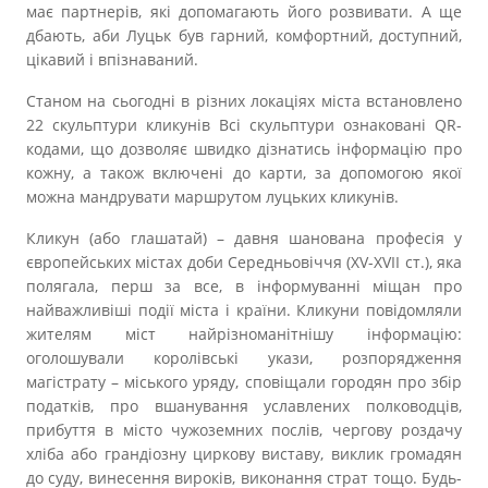
має партнерів, які допомагають його розвивати. А ще
дбають, аби Луцьк був гарний, комфортний, доступний,
цікавий і впізнаваний.
Станом на сьогодні в різних локаціях міста встановлено
22 скульптури кликунів Всі скульптури ознаковані QR-
кодами, що дозволяє швидко дізнатись інформацію про
кожну, а також включені до карти, за допомогою якої
можна мандрувати маршрутом луцьких кликунів.
Кликун (або глашатай) – давня шанована професія у
європейських містах доби Середньовіччя (XV-XVIІ ст.), яка
полягала, перш за все, в інформуванні міщан про
найважливіші події міста і країни. Кликуни повідомляли
жителям міст найрізноманітнішу інформацію:
оголошували королівські укази, розпорядження
магістрату – міського уряду, сповіщали городян про збір
податків, про вшанування уславлених полководців,
прибуття в місто чужоземних послів, чергову роздачу
хліба або грандіозну циркову виставу, виклик громадян
до суду, винесення вироків, виконання страт тощо. Будь-