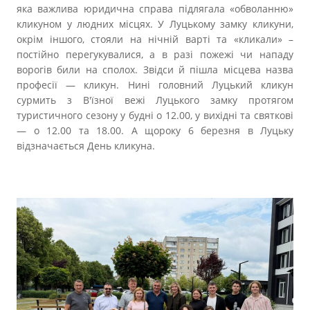
яка важлива юридична справа підлягала «обволанню»
кликуном у людних місцях. У Луцькому замку кликуни,
окрім іншого, стояли на нічній варті та «кликали» –
постійно перегукувалися, а в разі пожежі чи нападу
ворогів били на сполох. Звідси й пішла місцева назва
професії — кликун. Нині головний Луцький кликун
сурмить з В'їзної вежі Луцького замку протягом
туристичного сезону у будні о 12.00, у вихідні та святкові
— о 12.00 та 18.00. А щороку 6 березня в Луцьку
відзначається День кликуна.