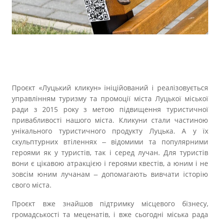
Проєкт «Луцький кликун» ініційований і реалізовується
управлінням туризму та промоції міста Луцької міської
ради з 2015 року з метою підвищення туристичної
привабливості нашого міста. Кликуни стали частиною
унікального туристичного продукту Луцька. А у їх
скульптурних втіленнях ‒ відомими та популярними
героями як у туристів, так і серед лучан. Для туристів
вони є цікавою атракцією і героями квестів, а юним і не
зовсім юним лучанам ‒ допомагають вивчати історію
свого міста.
Проєкт вже знайшов підтримку місцевого бізнесу,
громадськості та меценатів, і вже сьогодні міська рада