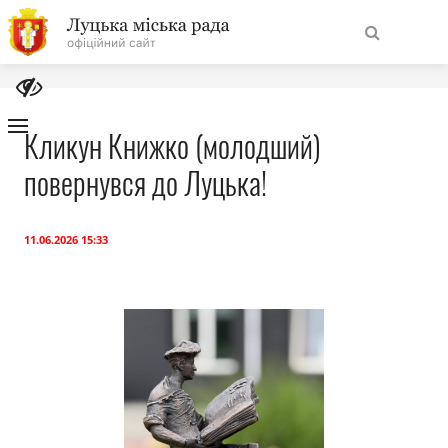
На
Знайти
головну
Кликун Книжко (молодший)
повернувся до Луцька!
Навігація
Про місто
сайту
Міська влада
11.06.2026 15:33
Міська рада
Бюджет
Публічна інформація