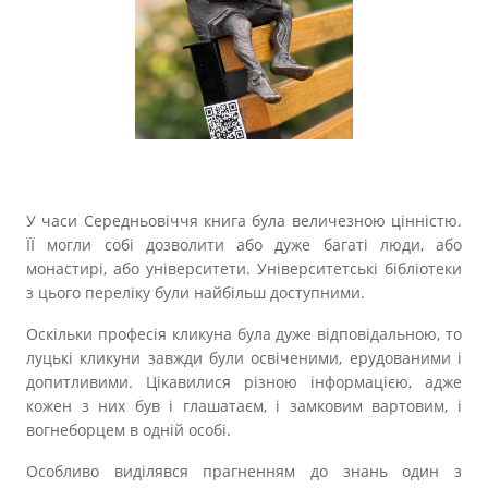
Прозорість влади
Документи
У часи Середньовіччя книга була величезною цінністю.
ЇЇ могли собі дозволити або дуже багаті люди, або
монастирі, або університети. Університетські бібліотеки
з цього переліку були найбільш доступними.
Оскільки професія кликуна була дуже відповідальною, то
луцькі кликуни завжди були освіченими, ерудованими і
допитливими. Цікавилися різною інформацією, адже
кожен з них був і глашатаєм, і замковим вартовим, і
вогнеборцем в одній особі.
Особливо виділявся прагненням до знань один з