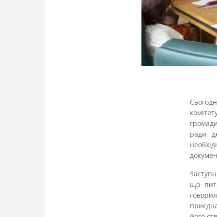
Сьогодн
комітет
громади
ради, д
необхід
докумен
Заступн
що пит
говорил
приєднал
його ст