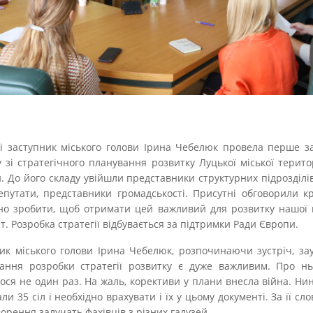
і заступник міського голови Ірина Чебелюк провела перше з
у зі стратегічного планування розвитку Луцької міської терито
. До його складу увійшли представники структурних підрозділів
епутати, представники громадськості. Присутні обговорили кр
но зробити, щоб отримати цей важливий для розвитку нашої
т. Розробка стратегії відбувається за підтримки Ради Європи.
ик міського голови Ірина Чебелюк, розпочинаючи зустріч, за
ання розробки стратегії розвитку є дуже важливим. Про нь
ося не один раз. На жаль, корективи у плани внесла війна. Нин
и 35 сіл і необхідно врахувати і їх у цьому документі. За її сло
ворення залучать фахівців з різних галузей.