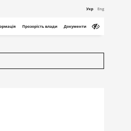
Укр
Eng
формація
Прозорість влади
Документи