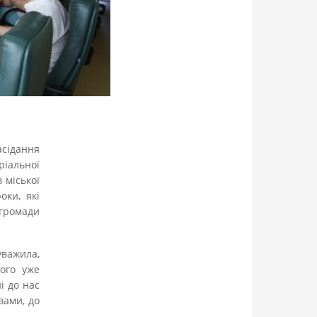
асідання
ріальної
 міської
оки, які
 громади
уважила,
ого уже
і до нас
вами, до