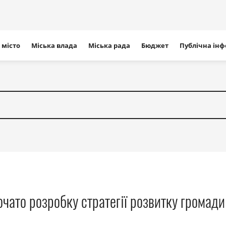
ігація
 місто
Міська влада
Міська рада
Бюджет
Публічна ін
айту
чато розробку стратегії розвитку громади