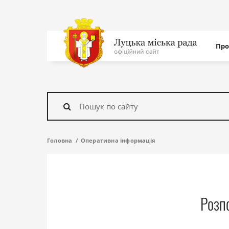
Нав
Про
с
На
головну
Знайти
Головна
Оперативна інформація
Розпо