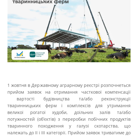
Прозорість влади
Документи
1 жовтня в Державному аграрному реєстрі розпочнеться
прийом заявок на отримання часткової компенсації
вартості будівництва та/або реконструкції
тваринницьких ферм і комплексів для утримання
великої рогатої худоби, доїльних залів та/або
потужностей (об’єктів) з переробки побічних продуктів
тваринного походження у галузі скотарства, що
належать до ІІ і ІІІ категорії. Прийом заявок триватиме до