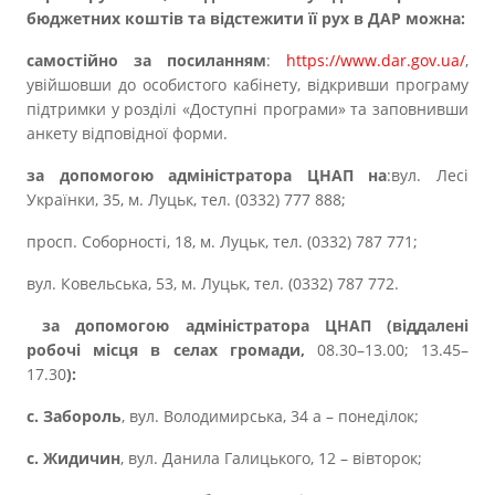
бюджетних коштів та відстежити її рух в ДАР можна:
самостійно за посиланням
:
https://www.dar.gov.ua/
,
увійшовши до особистого кабінету, відкривши програму
підтримки у розділі «Доступні програми» та заповнивши
анкету відповідної форми.
за допомогою адміністратора ЦНАП на
:вул. Лесі
Українки, 35, м. Луцьк, тел. (0332) 777 888;
просп. Соборності, 18, м. Луцьк, тел. (0332) 787 771;
вул. Ковельська, 53, м. Луцьк, тел. (0332) 787 772.
за допомогою адміністратора ЦНАП (в
іддалені
робочі місця в селах громади,
08.30–13.00; 13.45–
17.30
):
с. Забороль
, вул. Володимирська, 34 а – понеділок;
с. Жидичин
, вул. Данила Галицького, 12 – вівторок;