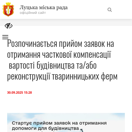
На
Знайти
головну
Розпочинається прийом заявок на
отримання часткової компенсації
Навігація
Про місто
сайту
вартості будівництва та/або
Міська влада
реконструкції тваринницьких ферм
Міська рада
30.09.2025 15:28
Бюджет
Публічна інформація