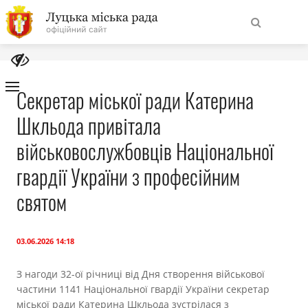
На
Знайти
головну
Секретар міської ради Катерина
Шкльода привітала
Навігація
Про місто
сайту
військовослужбовців Національної
Міська влада
гвардії України з професійним
святом
Міська рада
Бюджет
03.06.2026 14:18
З нагоди 32-ої річниці від Дня створення військової
Публічна інформація
частини 1141 Національної гвардії України секретар
міської ради Катерина Шкльода зустрілася з