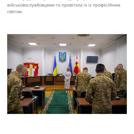
Прозорість влади
військовослужбовцями та привітала їх із професійним
святом.
Документи