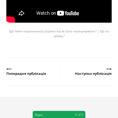
Прозорість влади
Документи
Що таке національний роумінг та як його налаштувати? | Що по
зв’язку?
Попередня публікація
Наступна публікація