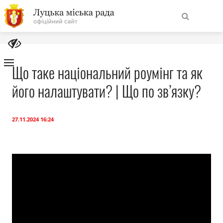
На
Знайти
головну
Що таке національний роумінг та як
його налаштувати? | Що по зв’язку?
Навігація
Про місто
сайту
Міська влада
27.11.2024 16:24
Міська рада
Бюджет
Публічна інформація