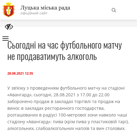
На
Знайти
головну
Сьогодні на час футбольного матчу
не продаватимуть алкоголь
Навігація
Про місто
сайту
Міська влада
28.08.2021 12:35
У зв’язку з проведенням футбольного матчу на стадіоні
Міська рада
«Авангард», сьогодні, 28.08.2021 з 17.00 до 22.00
заборонено продаж в закладах торгівлі та продаж на
Бюджет
винос в закладах ресторанного господарства,
розташованих в радіусі 100-метрової зони навколо чаші
стадіону «Авангард»: пива (крім пива у пластиковій тарі),
Публічна інформація
алкогольних, слабоалкогольних напоїв та вин столових.