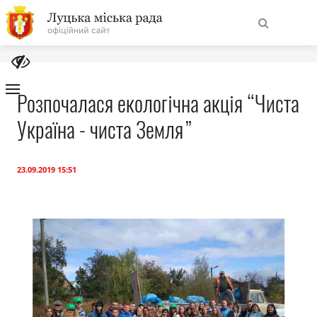
На
Знайти
головну
Розпочалася екологічна акція “Чиста
Україна - чиста Земля”
Навігація
Про місто
сайту
Міська влада
23.09.2019 15:51
Міська рада
Бюджет
Публічна інформація