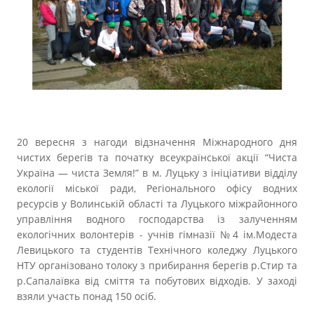
Прозорість влади
Документи
20 вересня з нагоди відзначення Міжнародного дня
чистих берегів та початку всеукраїнської акції “Чиста
Україна — чиста Земля!” в м. Луцьку з ініціативи відділу
екології міської ради, Регіонального офісу водних
ресурсів у Волинській області та Луцького міжрайонного
управління водного господарства із залученням
екологічних волонтерів - учнів гімназії №4 ім.Модеста
Левицького та студентів Технічного коледжу Луцького
НТУ організовано толоку з прибирання берегів р.Стир та
р.Сапалаївка від сміття та побутових відходів. У заході
взяли участь понад 150 осіб.