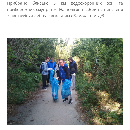
Прибрано близько 5 км водоохоронних зон та
прибережних смуг річок. На полігон в с.Брище вивезено
2 вантажівки сміття, загальним об’ємом 10 м куб.