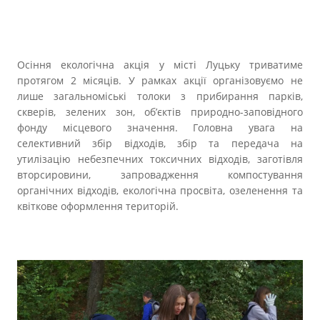
Осіння екологічна акція у місті Луцьку триватиме
протягом 2 місяців. У рамках акції організовуємо не
лише загальноміські толоки з прибирання парків,
скверів, зелених зон, об’єктів природно-заповідного
фонду місцевого значення. Головна увага на
селективний збір відходів, збір та передача на
утилізацію небезпечних токсичних відходів, заготівля
вторсировини, запровадження компостування
органічних відходів, екологічна просвіта, озеленення та
квіткове оформлення територій.