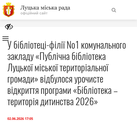
На
Знайти
головну
У бібліотеці-філії №1 комунального
закладу «Публічна бібліотека
Навігація
Про місто
сайту
Луцької міської територіальної
Міська влада
громади» відбулося урочисте
відкриття програми «Бібліотека –
Міська рада
територія дитинства 2026»
Бюджет
02.06.2026 17:05
Публічна інформація