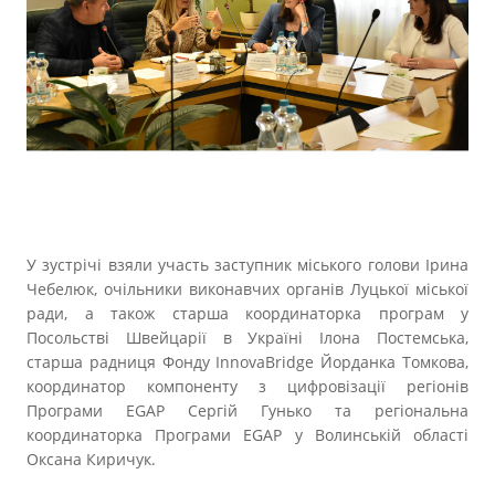
Прозорість влади
Документи
У зустрічі взяли участь заступник міського голови Ірина
Чебелюк, очільники виконавчих органів Луцької міської
ради, а також старша координаторка програм у
Посольстві Швейцарії в Україні Ілона Постемська,
старша радниця Фонду InnovaBridge Йорданка Томкова,
координатор компоненту з цифровізації регіонів
Програми EGAP Сергій Гунько та регіональна
координаторка Програми EGAP у Волинській області
Оксана Киричук.