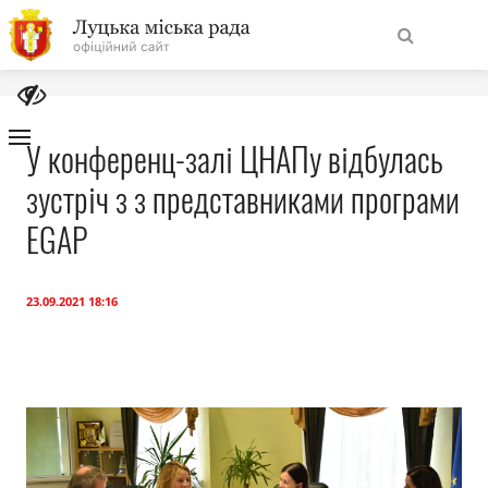
На
Знайти
головну
У конференц-залі ЦНАПу відбулась
зустріч з з представниками програми
Навігація
Про місто
сайту
EGAP
Міська влада
23.09.2021 18:16
Міська рада
Бюджет
Публічна інформація