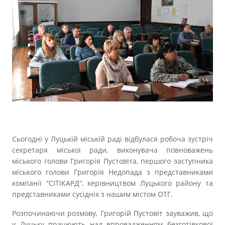
Прозорість влади
Документи
Сьогодні у Луцькій міській раді відбулася робоча зустріч
секретаря міської ради, виконувача повноважень
міського голови Григорія Пустовіта, першого заступника
міського голови Григорія Недопада з представниками
компанії “СІТІКАРД”, керівництвом Луцького району та
представниками сусідніх з нашим містом ОТГ.
Розпочинаючи розмову, Григорій Пустовіт зауважив, що
у Луцьку працюють над впровадженням безготівкової