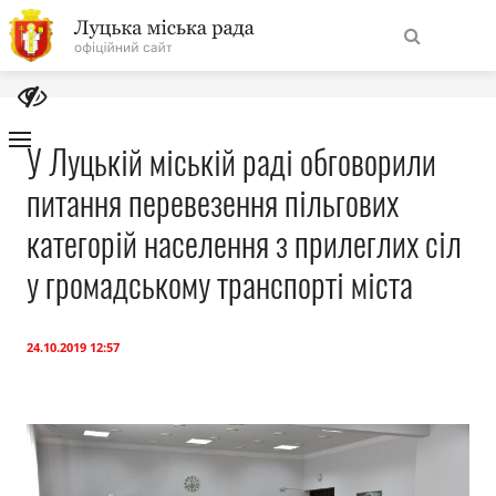
На
Знайти
головну
У Луцькій міській раді обговорили
питання перевезення пільгових
Навігація
Про місто
сайту
категорій населення з прилеглих сіл
Міська влада
у громадському транспорті міста
Міська рада
24.10.2019 12:57
Бюджет
Публічна інформація