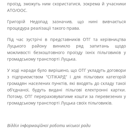
проїзд, зможуть ним скористатися, зокрема й учасники
АТО/ООС.
Григорій Недопад зазначив, що нині вивчається
процедура реалізації такого права.
Під час зустрічі в представників ОТГ та керівництва
Луцького району виникло ряд запитань щодо
можливості безкоштовного проїзду їхніх пільговиків у
громадському транспорті Луцька.
У ході наради було вирішено, що ОТГ укладуть договори
з підприємством “СІТІКАРД” і для пільгових категорій
громадян населених пунктів, які входять до складу такої
об'єднаної, будуть видані пільгові електронні картки.
Потому, ОТГ перераховуватиме кошти за перевезених у
громадському транспорті Луцька своїх пільговиків.
Відділ інформаційної роботи міської ради