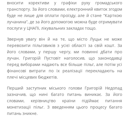
вносити корективи у графіки руху громадського
транспорту. За його словами, електронний квиток згодом
буде не лише для оплати проїзду, але й стане “Карткою
лучанина”, де за його допомогою можна буде отримувати
послуги у ЦНАПі, лікувальних закладах тощо.
Звернув увагу він й на те, що місто Луцьк не може
перевозити пільговиків з усієї області за свій кошт. За
його словами, у першу чергу, ми повинні дбати про
лучан. Григорій Пустовіт наголосив, що законодавці
перед виборами надають все більше пільг, але потім усі
фінансові витрати по їх реалізації перекладають на
плечі місцевих бюджетів.
Перший заступник міського голови Григорій Недопад
зазначив, що нині багато питань виникає. За його
словами, керівництво країни підіймає питання
монетизації пільг. З введенням цього процесу багато
питань зникне.