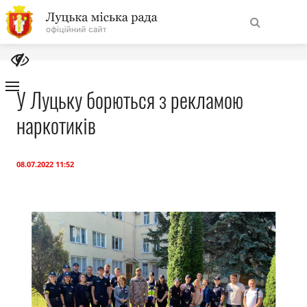
На
Знайти
головну
У Луцьку борються з рекламою
наркотиків
Навігація
Про місто
сайту
Міська влада
08.07.2022 11:52
Міська рада
Бюджет
Публічна інформація