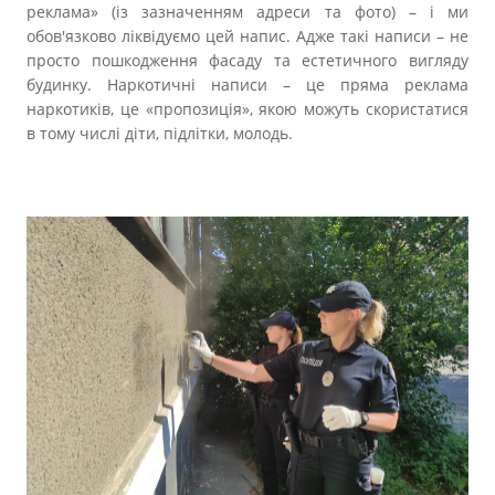
реклама» (із зазначенням адреси та фото) – і ми
обов'язково ліквідуємо цей напис. Адже такі написи – не
просто пошкодження фасаду та естетичного вигляду
будинку. Наркотичні написи – це пряма реклама
наркотиків, це «пропозиція», якою можуть скористатися
в тому числі діти, підлітки, молодь.