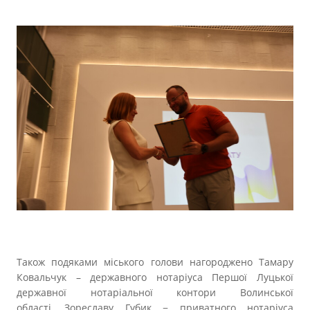
Також подяками міського голови нагороджено Тамару
Ковальчук – державного нотаріуса Першої Луцької
державної нотаріальної контори Волинської
області, Зореславу Губик − приватного нотаріуса