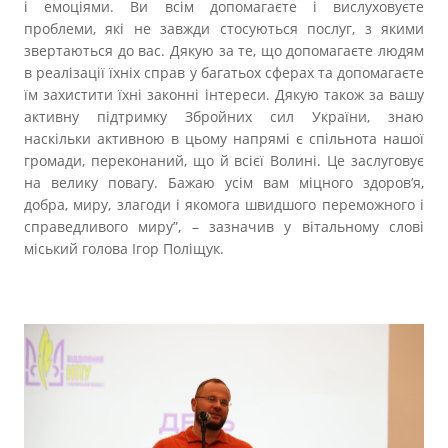
і емоціями. Ви всім допомагаєте і вислуховуєте
проблеми, які не завжди стосуються послуг, з якими
звертаються до вас. Дякую за те, що допомагаєте людям
в реалізації їхніх справ у багатьох сферах та допомагаєте
їм захистити їхні законні інтереси. Дякую також за вашу
активну підтримку Збройних сил України, знаю
наскільки активною в цьому напрямі є спільнота нашої
громади, переконаний, що й всієї Волині. Це заслуговує
на велику повагу. Бажаю усім вам міцного здоров’я,
добра, миру, злагоди і якомога швидшого переможного і
справедливого миру”, – зазначив у вітальному слові
міський голова Ігор Поліщук.