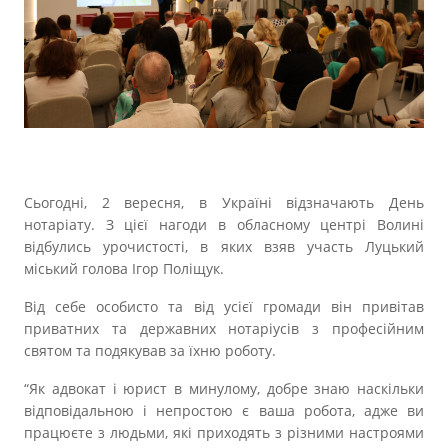
Прозорість влади
Документи
Сьогодні, 2 вересня, в Україні відзначають День
нотаріату. З цієї нагоди в обласному центрі Волині
відбулись урочистості, в яких взяв участь Луцький
міський голова Ігор Поліщук.
Від себе особисто та від усієї громади він привітав
приватних та державних нотаріусів з професійним
святом та подякував за їхню роботу.
“Як адвокат і юрист в минулому, добре знаю наскільки
відповідальною і непростою є ваша робота, адже ви
працюєте з людьми, які приходять з різними настроями