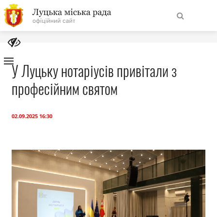
На
Знайти
головну
У Луцьку нотаріусів привітали з
професійним святом
Навігація
Про місто
сайту
Міська влада
02.09.2025 16:30
Міська рада
Бюджет
Публічна інформація