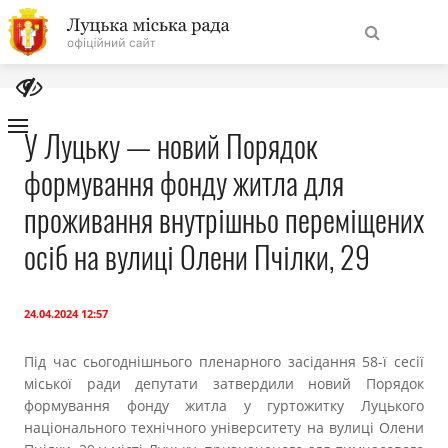
На
Знайти
головну
У Луцьку — новий Порядок
формування фонду житла для
Навігація
Про місто
сайту
проживання внутрішньо переміщених
Міська влада
осіб на вулиці Олени Пчілки, 29
Міська рада
24.04.2024 12:57
Бюджет
Під час сьогоднішнього пленарного засідання 58-ї сесії
міської ради депутати затвердили новий Порядок
Публічна інформація
формування фонду житла у гуртожитку Луцького
національного технічного університету на вулиці Олени