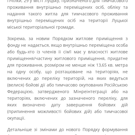
Пчілки, 29 у місті Луцьку, призначеного для тимчасового
Прозорість влади
проживання внутрішньо переміщених осіб, обліку та
надання такого житла для тимчасового проживання
Документи
внутрішньо переміщених осіб на території Луцької
міської територіальної громади.
Зокрема, за новим Порядком житлове приміщення з
фонду не надається, якщо внутрішньо переміщена особа
або будь-хто із членів її сім’ї має у власності житлове
приміщення/частину житлового приміщення, придатне
для проживання, розміром не менше ніж 13,65 кв. метра
на одну особу, що розташоване на територіях, не
включених до переліку територій, на яких ведуться
(велися) бойові дії або тимчасово окупованих Російською
Федерацією, затвердженого Мінреінтеграції або на
територіях, включених до зазначеного переліку, для
яких визначено дату завершення бойових дій
(припинення можливості бойових дій) або тимчасової
окупації.
Детальніше зі змінами до нового Порядку формування