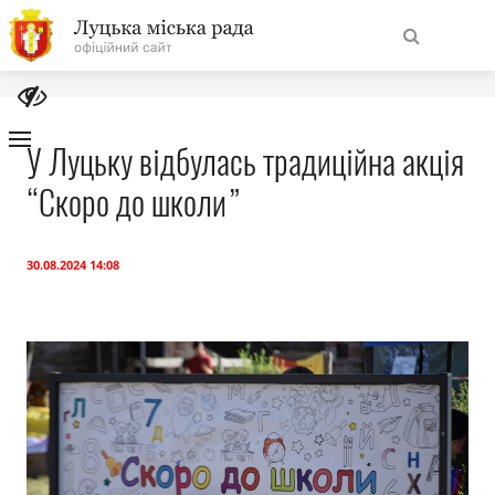
На
Знайти
головну
У Луцьку відбулась традиційна акція
“Скоро до школи”
Навігація
Про місто
сайту
Міська влада
30.08.2024 14:08
Міська рада
Бюджет
Публічна інформація