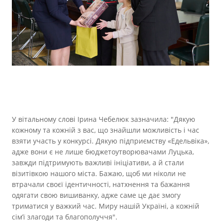
У вітальному слові Ірина Чебелюк зазначила: "Дякую
кожному та кожній з вас, що знайшли можливість і час
взяти участь у конкурсі. Дякую підприємству «Едельвіка»,
адже вони є не лише бюджетоутворювачами Луцька,
завжди підтримують важливі ініціативи, а й стали
візитівкою нашого міста. Бажаю, щоб ми ніколи не
втрачали своєї ідентичності, натхнення та бажання
одягати свою вишиванку, адже саме це дає змогу
триматися у важкий час. Миру нашій Україні, а кожній
сім’ї злагоди та благополуччя".