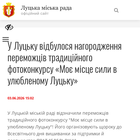
На
Знайти
головну
У Луцьку відбулося нагородження
переможців традиційного
Навігація
Про місто
сайту
фотоконкурсу «Моє місце сили в
Міська влада
улюбленому Луцьку»
Міська рада
03.06.2026 15:02
Бюджет
У Луцькій міській раді відзначили переможців
традиційного фотоконкурсу "Моє місце сили в
Публічна інформація
улюбленому Луцьку"! Його організовують щороку до
Всесвітнього дня вишиванки за підтримки й