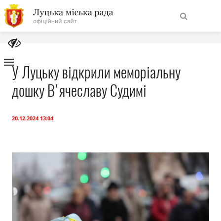
На
Знайти
головну
У Луцьку відкрили меморіальну
дошку В'ячеславу Судимі
Навігація
Про місто
сайту
Міська влада
20.12.2024 13:04
Міська рада
Бюджет
Публічна інформація