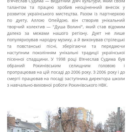
В'ячеслав Судима — видатний діяч культури, який своїм
талантом та працею зробив неоціненний внесок у
розвиток українського мистецтва. Разом із партнеркою
по дуету, Аллою Опейдою, він створив унікальний
творчий колектив — "Душа Волині", який став відомим
далеко за межами нашого регіону. Дует не лише
популяризував народну музику, а й виконував стрілецькі
та повстанські пісні, зберігаючи та передаючи
наступним поколінням унікальні традиції української
пісенної спадщини. У 1998 році В’ячеслав Судима був
обраний Рокинівським селищним головою і
пропрацював на цій посаді до 2006 року. З 2006 року і до
смерті працював на посаді заступника директора школи
з навчально-виховної роботи Рокинівського НВК.