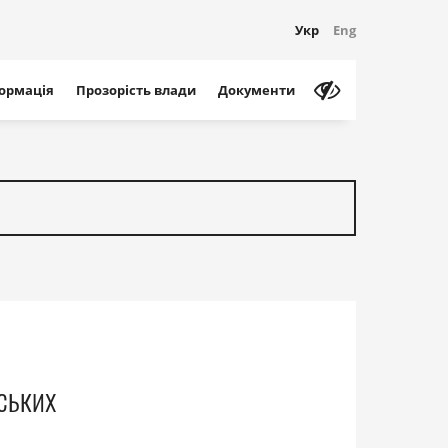
Укр
Eng
формація
Прозорість влади
Документи
ських