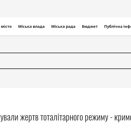
ігація
 місто
Міська влада
Міська рада
Бюджет
Публічна ін
айту
ували жертв тоталітарного режиму - крим
р