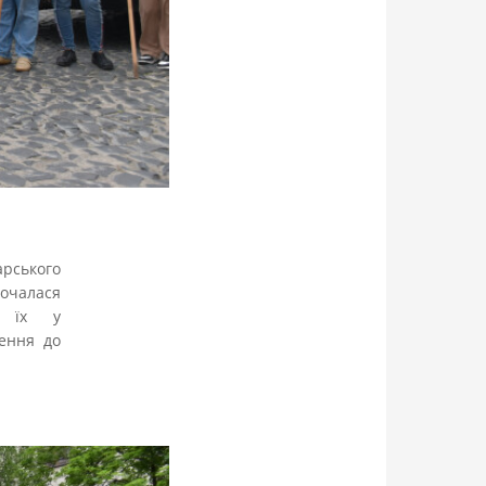
арського
почалася
и їх у
лення до