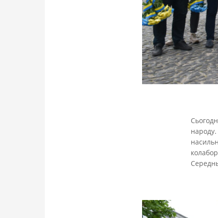
Сьогодн
народу.
насил
колабор
Середнь