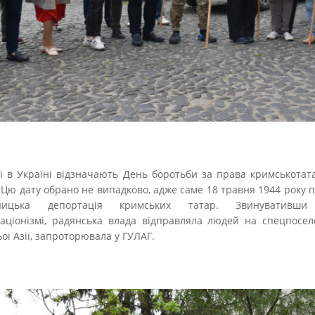
і в Україні відзначають День боротьби за права кримськотат
 Цю дату обрано не випадково, адже саме 18 травня 1944 року 
ьницька депортація кримських татар. Звинувативш
аціонізмі, радянська влада відправляла людей на спецпосе
ої Азії, запроторювала у ГУЛАГ.