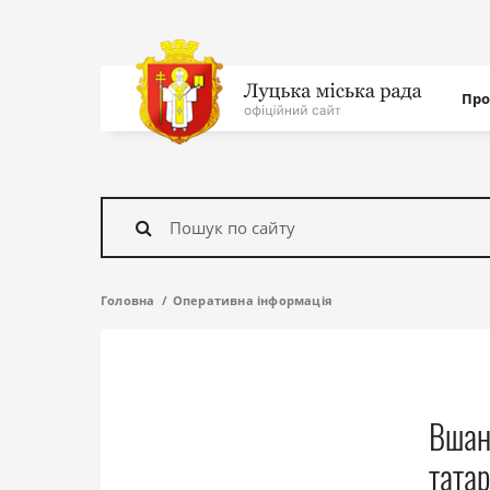
Нав
Про
с
На
головну
Знайти
Головна
Оперативна інформація
Вшан
тата