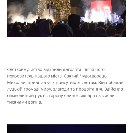
Святкове дійство відкрили янголята, після чого
покровитель нашого міста, Святий Чудотворець
Миколай, привітав усіх присутніх зі святом. Він побажав
луцькій громаді миру, злагоди та процвітання. Здійснив
символічний рух в сторону ялинок, які враз засяяли
тисячами вогнів.