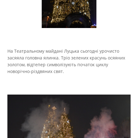
Прозорість влади
Документи
На Театральному майдані Луцька сьогодні урочисто
засяяла головна ялинка. Тріо зелених красунь осяяних
золотом, відтепер символізують початок циклу
новорічно-різдвяних свят.