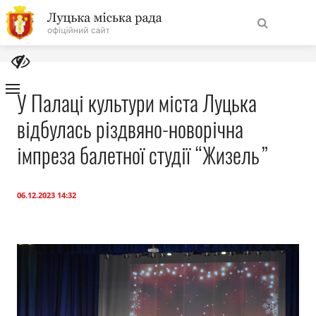
На
Знайти
головну
У Палаці культури міста Луцька
відбулась різдвяно-новорічна
Навігація
Про місто
сайту
імпреза балетної студії “Жизель”
Міська влада
06.12.2023 14:32
Міська рада
Бюджет
Публічна інформація