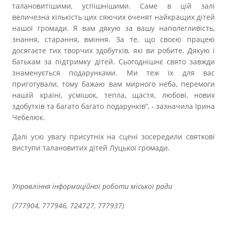
талановитішими, успішнішими. Саме в цій залі
величезна кількість цих сяючих оченят найкращих дітей
нашої громади. Я вам дякую за вашу наполегливість,
знання, старання, вміння. За те, що своєю працею
досягаєте тих творчих здобутків, які ви робите. Дякую і
батькам за підтримку дітей. Сьогоднішнє свято завжди
знаменується подарунками. Ми теж їх для вас
приготували, тому бажаю вам мирного неба, перемоги
нашій країні, усмішок, тепла, щастя, любові, нових
здобутків та багато багато подарунків”, - зазначила Ірина
Чебелюк.
Далі усю увагу присутніх на сцені зосередили святкові
виступи талановитих дітей Луцької громади.
Управління інформаційної роботи міської ради
(777904, 777946, 724727, 777937)